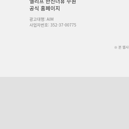
엘리프 한신더휴 수원
공식 홈페이지
광고대행: AIM
사업자번호: 352-37-00775
※ 본 웹